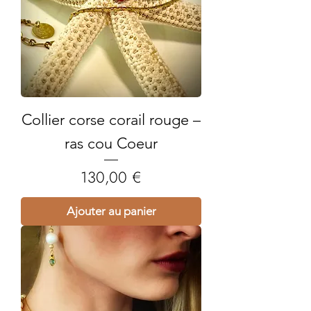
Collier corse corail rouge –
ras cou Coeur
Prix
130,00 €
Ajouter au panier