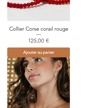
Collier Corse corail rouge
Prix
125,00 €
Ajouter au panier