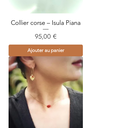
Collier corse – Isula Piana
Prix
95,00 €
Ajouter au panier