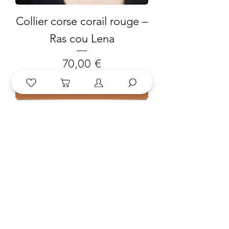
Collier corse corail rouge –
Ras cou Lena
Prix
70,00 €
Ajouter au panier