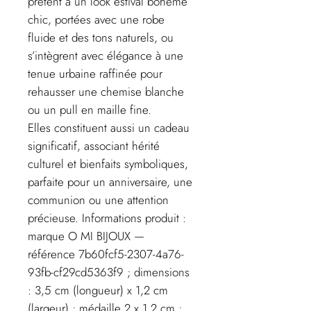
prêtent à un look estival bohème
chic, portées avec une robe
fluide et des tons naturels, ou
s’intègrent avec élégance à une
tenue urbaine raffinée pour
rehausser une chemise blanche
ou un pull en maille fine.
Elles constituent aussi un cadeau
significatif, associant hérité
culturel et bienfaits symboliques,
parfaite pour un anniversaire, une
communion ou une attention
précieuse. Informations produit :
marque O MI BIJOUX —
référence 7b60fcf5-2307-4a76-
93fb-cf29cd5363f9 ; dimensions
: 3,5 cm (longueur) x 1,2 cm
(largeur) ; médaille 2 x 1,2 cm ;