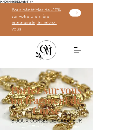
lXNOkNhbGfDLkgIy8" />
Pour bénéficier de -10%
sur votre première
commande, inscrivez-
vous
Portez sur vous
un fragment de
Corse
BIJOUX CORSES DE CRÉATEUR