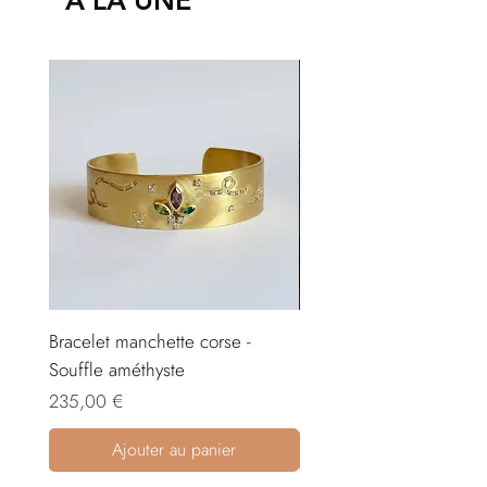
À LA UNE
Bracelet manchette corse -
Boucles d’oreilles corses
Souffle améthyste
Prix
135,00 €
Prix
235,00 €
Ajouter au panier