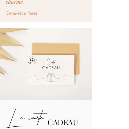
charme.
Geneviève Peres
La carte
CADEAU