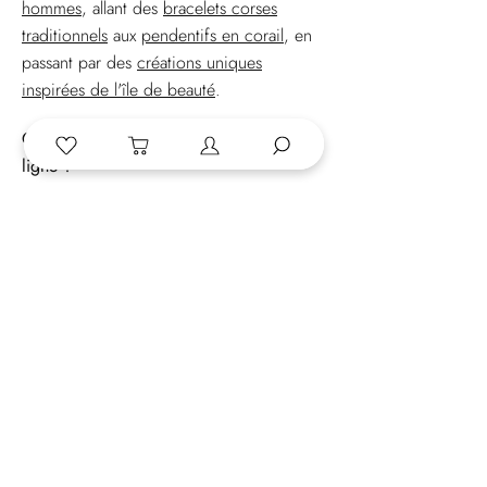
hommes
, allant des
bracelets corses
traditionnels
aux
pendentifs en corail
, en
passant par des
créations uniques
inspirées de l'île de beauté
.
Où puis-je acheter des bijoux corses en
ligne ?
Vous pouvez explorer et acheter notre
collection exclusive de bijoux corses
directement sur notre site O Mi Bijoux sur
lequel nous offrons une expérience
d'achat en ligne sécurisée et pratique,
vous permettant de recevoir chez vous un
morceau de l'île de beauté.
Puis-je trouver des bijoux créés par un
créateur de bijoux corses à Ajaccio ?