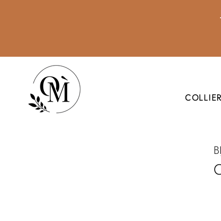
COLLIE
B
C