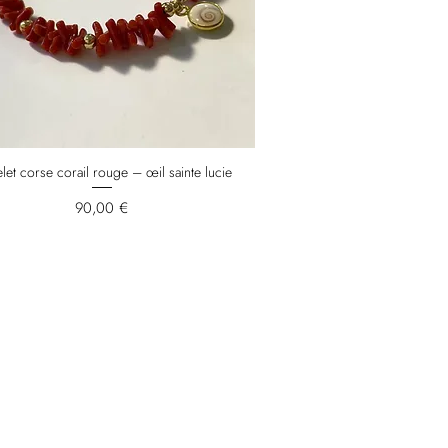
let corse corail rouge – œil sainte lucie
Prix
90,00 €