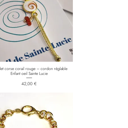
let corse corail rouge – cordon réglable
Enfant oeil Sainte Lucie
Prix
42,00 €
uté