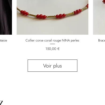
taisie
Collier corse corail rouge NINA perles
Brace
Prix
150,00 €
Voir plus
Z