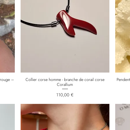
l rouge –
Collier corse homme - branche de corail corse
Pendent
Corallium
Prix
110,00 €