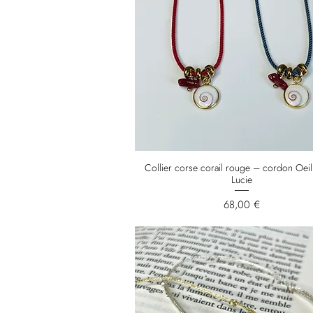
Collier corse corail rouge – cordon Oeil
Lucie
Prix
68,00 €