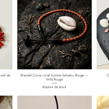
 oeil de
Bracelet Corse corail homme Selvaticu Rouge —
C
Wild Rouge
Rupture de stock