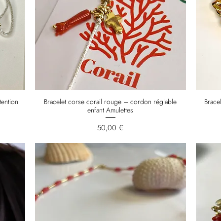
tention
Bracelet corse corail rouge – cordon réglable
Bracel
enfant Amulettes
Prix
50,00 €