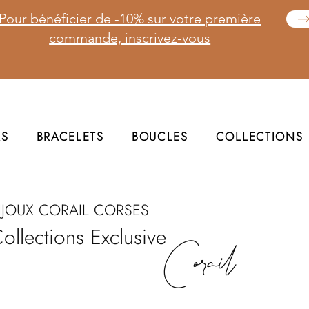
Pour bénéficier de -10% sur votre première
commande, inscrivez-vous
RS
BRACELETS
BOUCLES
COLLECTIONS
IJOUX CORAIL CORSES
ollections Exclusive
Corail