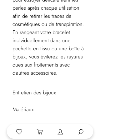
perles après chaque utilisation
afin de retirer les traces de
cosmétiques ou de transpiration.
En rangeant votre bracelet
individuellement dans une
pochette en tissu ou une boîte à
bijoux, vous éviterez les rayures
dues aux frottements avec
d'autres accessoires.
Entretien des bijoux
Un bijou fantaisie doit être encore
Matériaux
plus soigné qu'un bijou en or. Le
plaquage s'altère aux contacts
Pour réaliser ce bijou nous utilisons
le
de
l'eau, du parfum, de l'alcool, des
Frais de port offerts en
laiton brut
. Puis, le bijou est recouvert
crèmes pour le corps et les mains, le
métropole
d'une épaisseur d'or 18 carats.
gel hydroalcoolique, les pièces