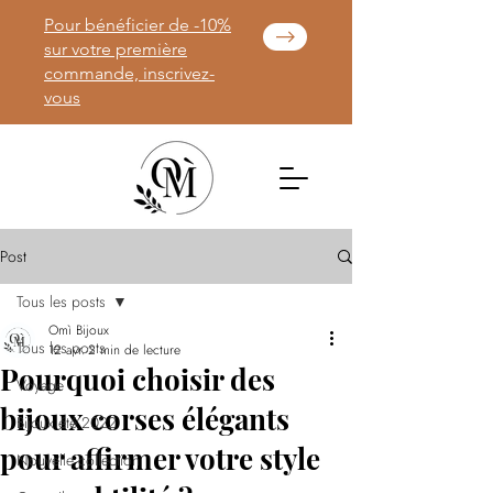
Pour bénéficier de -10%
sur votre première
commande, inscrivez-
vous
Post
Tous les posts
Omì Bijoux
Tous les posts
12 avr.
2 min de lecture
Pourquoi choisir des
Voyage
bijoux corses élégants
Bijoux été 2022
pour affirmer votre style
Nouvelle collection