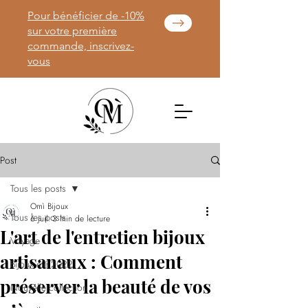
Pour bénéficier de -10%
sur votre première
commande, inscrivez-
vous
Post
Tous les posts
Omì Bijoux
Tous les posts
6 juil.
3 min de lecture
L'art de l'entretien bijoux
Voyage
artisanaux : Comment
Bijoux été 2022
préserver la beauté de vos
Nouvelle collection