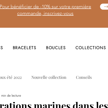
Pour bénéficier de -10% sur votre première
commande, inscrivez-vous
RS
BRACELETS
BOUCLES
COLLECTIONS
oux été 2022
Nouvelle collection
Conseils
 min de lecture
irations marines dans les