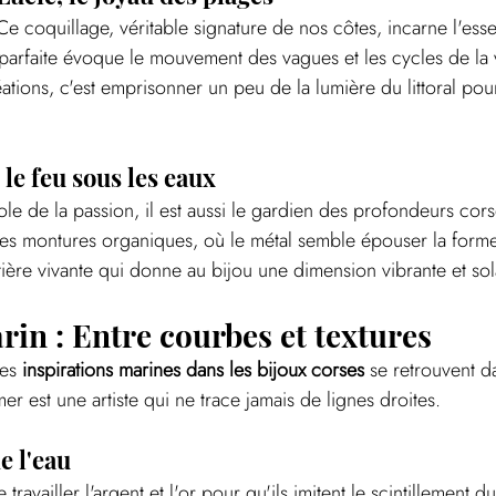
 Ce coquillage, véritable signature de nos côtes, incarne l'e
 parfaite évoque le mouvement des vagues et les cycles de la v
tions, c'est emprisonner un peu de la lumière du littoral pour
le feu sous les eaux
bole de la passion, il est aussi le gardien des profondeurs cors
es montures organiques, où le métal semble épouser la forme 
ière vivante qui donne au bijou une dimension vibrante et sol
rin : Entre courbes et textures
es 
inspirations marines dans les bijoux corses
 se retrouvent d
r est une artiste qui ne trace jamais de lignes droites.
 l'eau
travailler l'argent et l'or pour qu'ils imitent le scintillement du