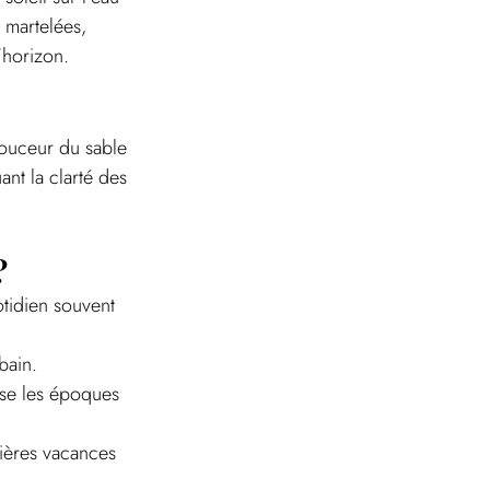
 martelées, 
l'horizon.
douceur du sable 
nt la clarté des 
?
otidien souvent 
bain.
rse les époques 
nières vacances 