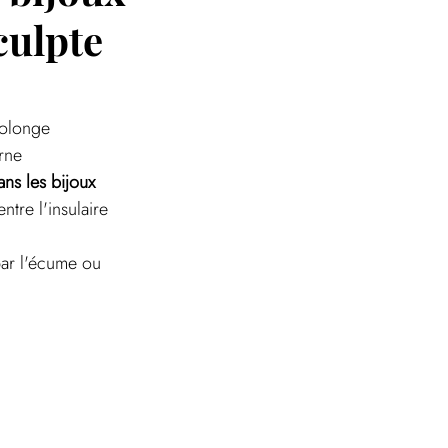
culpte
rolonge 
rne 
ans les bijoux 
ntre l'insulaire 
par l'écume ou 