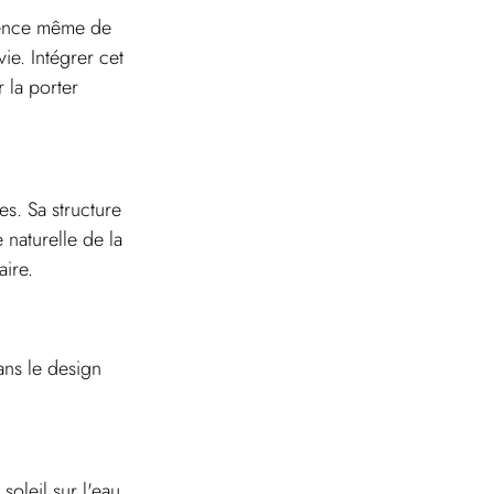
ssence même de 
ie. Intégrer cet 
 la porter 
es. Sa structure 
naturelle de la 
aire.
ans le design 
 soleil sur l'eau 