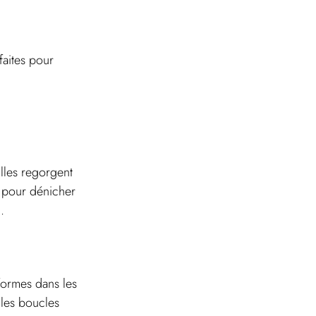
aites pour 
lles regorgent 
r pour dénicher 
.
formes dans les 
 les boucles 