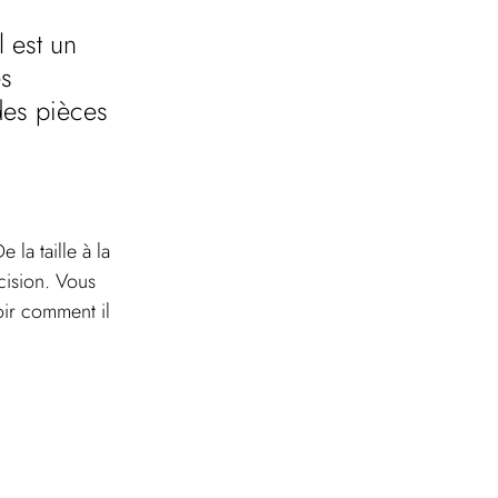
 est un 
s 
des pièces 
 la taille à la 
cision. Vous 
oir comment il 