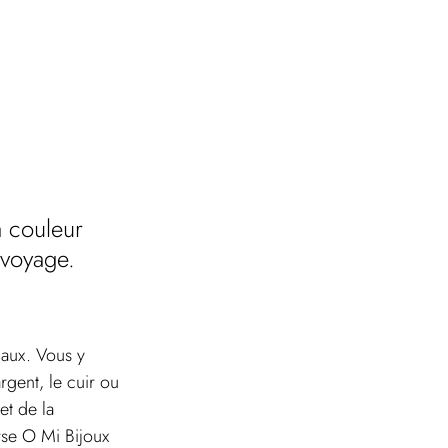
a couleur 
 voyage.
caux. Vous y 
gent, le cuir ou 
et de la 
rse O Mi Bijoux 