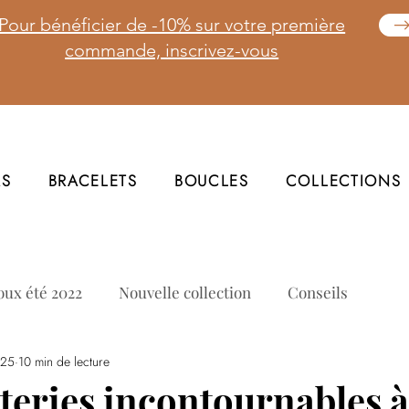
Pour bénéficier de -10% sur votre première
commande, inscrivez-vous
RS
BRACELETS
BOUCLES
COLLECTIONS
oux été 2022
Nouvelle collection
Conseils
025
10 min de lecture
uteries incontournables à