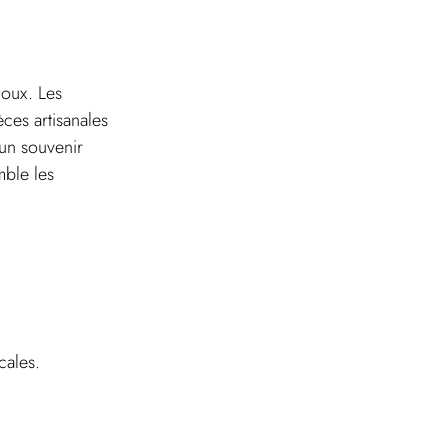
joux. Les 
ces artisanales 
un souvenir 
ble les 
cales.