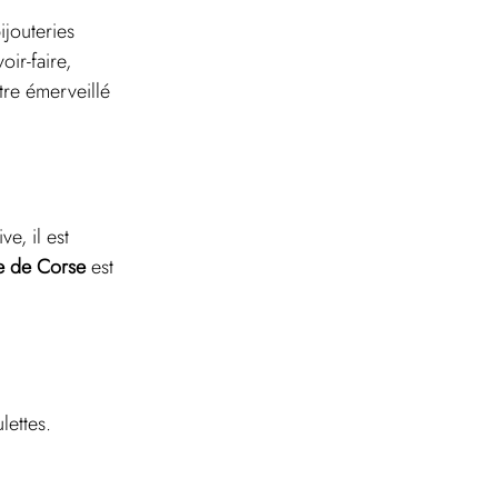
jouteries 
ir-faire, 
tre émerveillé 
e, il est 
e de Corse
 est 
lettes.