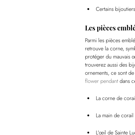
Certains bijoutie
Les pièces embl
Parmi les pièces emblé
retrouve la corne, sym
protéger du mauvais œi
trouverez aussi des bi
ornements, ce sont de 
flower pendant
 dans ce
La corne de corai
La main de corail 
L'œil de Sainte L