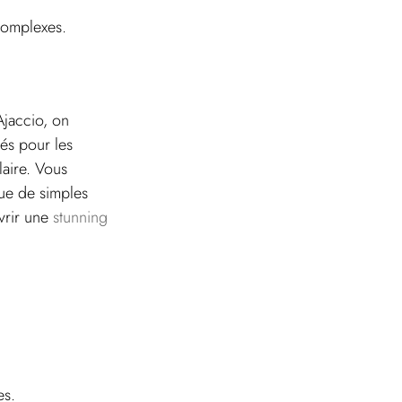
 complexes.
Ajaccio, on 
és pour les 
aire. Vous 
ue de simples 
rir une 
stunning 
es.