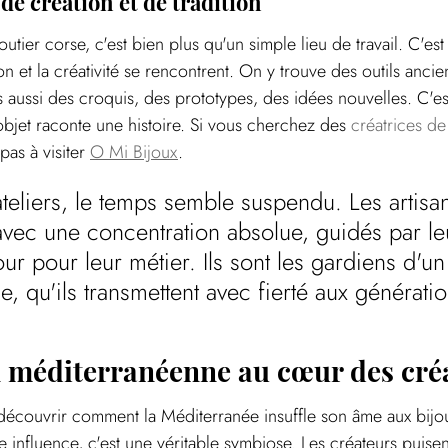
u de création et de tradition
ijoutier corse, c'est bien plus qu'un simple lieu de travail. C'est
on et la créativité se rencontrent. On y trouve des outils ancien
s aussi des croquis, des prototypes, des idées nouvelles. C'es
objet raconte une histoire. Si vous cherchez des 
créatrices de
pas à visiter 
O Mi Bijoux
.
teliers, le temps semble suspendu. Les artisa
t avec une concentration absolue, guidés par le
ur pour leur métier. Ils sont les gardiens d'un
e, qu'ils transmettent avec fierté aux génératio
n méditerranéenne au cœur des cré
écouvrir comment la Méditerranée insuffle son âme aux bijou
 influence, c'est une véritable symbiose. Les créateurs puisen