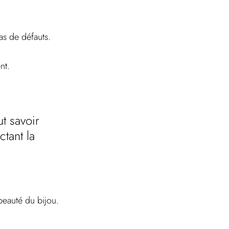
pas de défauts.
nt.
t savoir 
ctant la 
 beauté du bijou. 