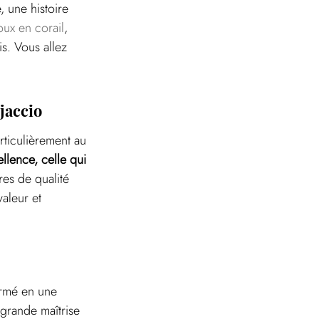
, une histoire 
oux en corail
, 
is. Vous allez 
jaccio
rticulièrement au 
llence, celle qui 
ères de qualité 
aleur et 
ormé en une 
grande maîtrise 