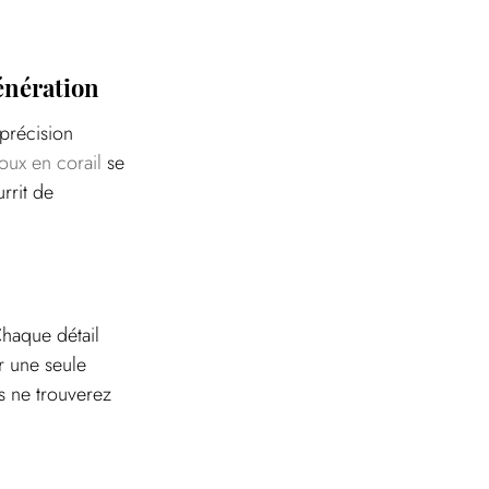
énération
précision 
joux en corail
 se 
rrit de 
haque détail 
r une seule 
s ne trouverez 