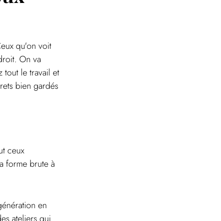
eux qu'on voit 
roit. On va 
out le travail et 
rets bien gardés 
ut ceux 
a forme brute à 
 génération en 
es ateliers qui 