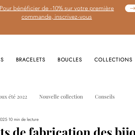
Pour bénéficier de -10% sur votre première
commande, inscrivez-vous
RS
BRACELETS
BOUCLES
COLLECTIONS
oux été 2022
Nouvelle collection
Conseils
 2025
10 min de lecture
ts de fabrication des bij