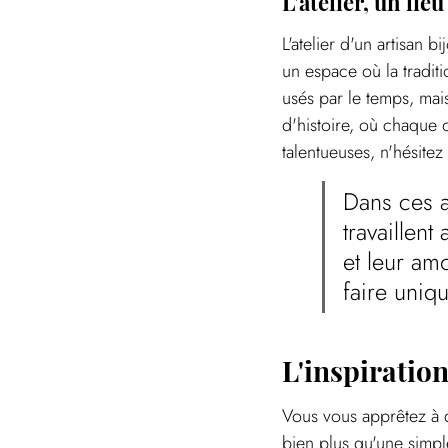
L'atelier, un lie
L'atelier d'un artisan b
un espace où la traditi
usés par le temps, mai
d'histoire, où chaque 
talentueuses, n'hésitez 
Dans ces a
travaillen
et leur amo
faire uniqu
L'inspiratio
Vous vous apprêtez à d
bien plus qu'une simple