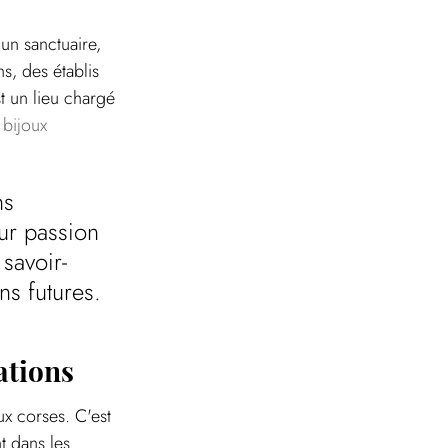
 un sanctuaire, 
s, des établis 
t un lieu chargé 
 bijoux
ns 
ur passion 
 savoir-
ns futures.
ations
x corses. C'est 
t dans les 