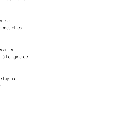
ource 
ormes et les 
ls aiment 
 à l'origine de 
 bijou est 
e.