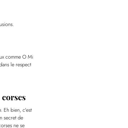
usions.
ocaux comme O Mi 
dans le respect 
s corses
 Eh bien, c'est 
n secret de 
corses ne se 