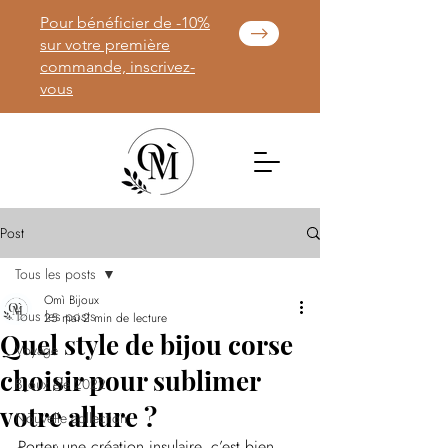
Pour bénéficier de -10%
sur votre première
commande, inscrivez-
vous
Post
Tous les posts
Omì Bijoux
Tous les posts
25 mai
2 min de lecture
Quel style de bijou corse
Voyage
choisir pour sublimer
Bijoux été 2022
votre allure ?
Nouvelle collection
Porter une création insulaire, c’est bien 