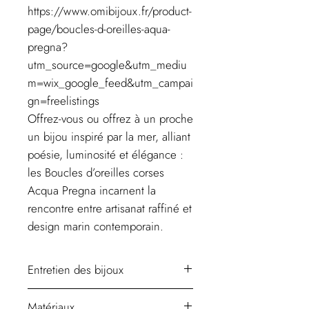
https://www.omibijoux.fr/product-
page/boucles-d-oreilles-aqua-
pregna?
utm_source=google&utm_mediu
m=wix_google_feed&utm_campai
gn=freelistings
Offrez-vous ou offrez à un proche
un bijou inspiré par la mer, alliant
poésie, luminosité et élégance :
les Boucles d’oreilles corses
Acqua Pregna incarnent la
rencontre entre artisanat raffiné et
design marin contemporain.
Entretien des bijoux
Un bijou fantaisie doit être encore
Matériaux