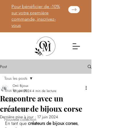
Pour bénéficier de -10%
sur votre première
commande, inscrivez-
vous
Post
Tous les posts
Omì Bijoux
Tous les posts
12 juin 2024
4 min de lecture
Rencontre avec un
Voyage
créateur de bijoux corse
Bijoux été 2022
Dernière mise à jour :
17 juin 2024
Nouvelle collection
En tant que 
créateurs de bijoux corses
, 